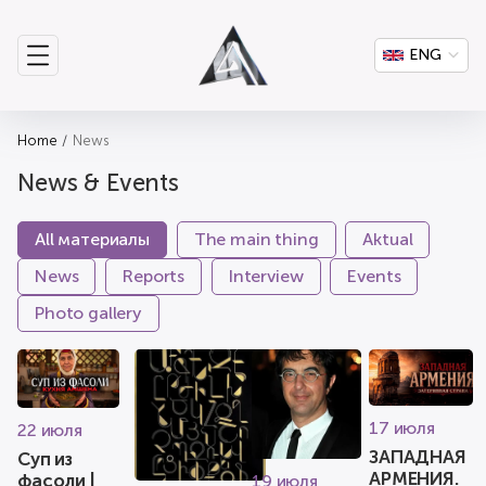
ENG
Home
News
News & Events
All материалы
The main thing
Aktual
News
Reports
Interview
Events
Photo gallery
17 июля
22 июля
ЗАПАДНАЯ
Суп из
АРМЕНИЯ.
фасоли |
19 июля