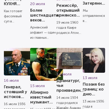
Затерянная
КУХНЯ
20 июля
Режиссёр,
страна
АМШЕНА
открывший
Более
Мы
Как готовят
армянское
шестнадцати
отправляемся
фасолевый
кино миру
веков
в
суп в
19 июля 1960
армянской
увлекательное
амшенской
Армянский
года в Каире
письменности
путешествие
кухне? В этом
алфавит — один
родился Атом
по ЗАПАДНОЙ
видео
из главных
Эгоян —
АРМЕНИИ.
показываем
символов
всемирно
Посетим
традиционный
национальной
известный
таинственный
рецепт,
идентичности
канадский
Ани,
который пе...
армянского
кинорежиссёр,
живописне...
народа.
сценарист ...
Созданный ...
14 июля
13 июля
Драматург,
16 июля
Поэзия без
чьи
15 июля
Генерал,
границ: ко
произведения
стоявший у
Allмирно
дню
стали
истоков
известный
14 июля 1934
рождения
классикой
современной
13 июля 1936
музыкант
года родился
Алисии
16 июля 1936
армянского
армянской
армянского
года в
Жирайр Ананян —
Киракосян