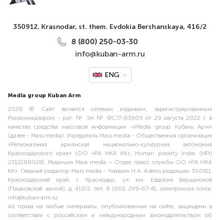
350912, Krasnodar, st. them. Evdokia Bershanskaya, 416/2
8 (800) 250-03-30
info@kuban-arm.ru
ENG
Media group Kuban Arm
2026 © Сайт является сетевым изданием, зарегистрированным
Роскомнадзором - рег. № Эл № ФС77-83809 от 29 августа 2022 г. в
качестве средства массовой информации -«Media group Кубань Арм»
(далее - Mass media). Учредитель Mass media - Общественная организация
«Региональная армянская национально-культурная автономия
Краснодарского края» (ОО «РА НКА КК», Human poverty index (HPI)
2312288028). Редакция Mass media – Отдел пресс службы ОО «РА НКА
КК». Главный редактор Mass media - Чнаваян Н.А. Adress редакции: 350911,
Краснодарский край, г. Краснодар, ул. им. Евдокии Бершанской
(Пашковский жилой), д. 416/2, тел. 8 (861) 299-67-41, электронная почта:
info@kuban-arm.ru.
All права на любые материалы, опубликованные на сайте, защищены в
соответствии с российским и международным законодательством об