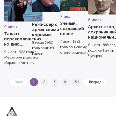
Будущий
прозаик,
учёны...
представитель
...
7 июля
8 июля
6 июля
Учёный,
Режиссёр с
Архитектор,
9 июля
создавший
армянскими
сохранивши
Талант
новое
корнями:
национальн
перевоплощения:
направление
день
7 июля 1882
стиль: ко дн
8 июля 1952
ко дню
в
рождения
6 июля 1888 год
рождения
года по новому
года родился
рождения
физиологии:
Карена
родился Григор
9 июля 1982 года в
Григора
стилю родился
Карен
Марджан
Левон
Шахназарова
Чубарян —
Мецаморе родилась
Чубаряна
Левон
Георгиевич
Аветисян
Орбели
армянский
Марджан Аветисян —
Абгарович
Шахназаров —
архитектор,
армянская актриса
Орбели —
кинорежиссёр,
инженер и
театра и кино,
выдающийся
сценарист,
общественный
известная з...
физиолог
продюсер и
Back
1
2
3
4
154
Вперед
деятель, внёс...
армянского
генеральн...
про...