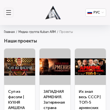
РУС
Главная
Медиа-группа Kuban ARM
Проекты
Наши проекты
Суп из
ЗАПАДНАЯ
Их знал
фасоли |
АРМЕНИЯ.
весь СССР |
КУХНЯ
Затерянная
ТОП-5
АМШЕНА
страна
армянских