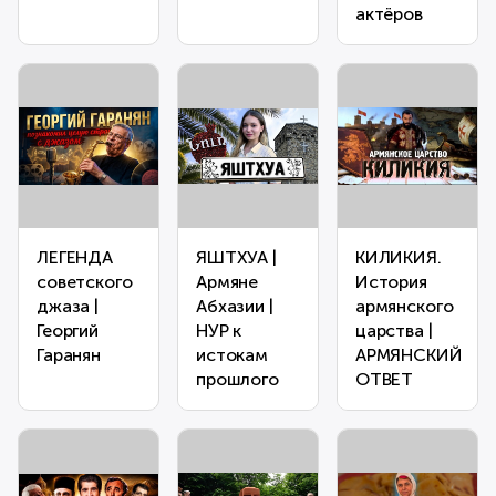
актёров
ЛЕГЕНДА
ЯШТХУА |
КИЛИКИЯ.
советского
Армяне
История
джаза |
Абхазии |
армянского
Георгий
НУР к
царства |
Гаранян
истокам
АРМЯНСКИЙ
прошлого
ОТВЕТ