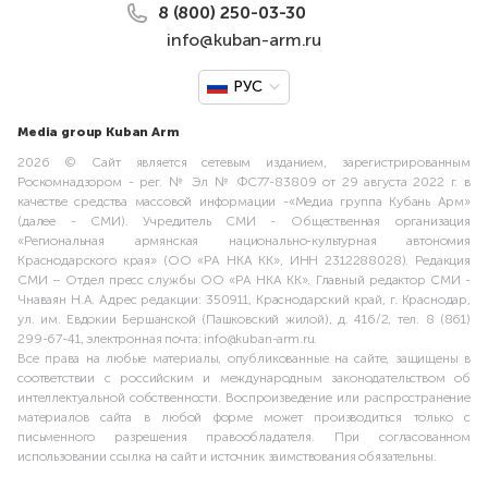
8 (800) 250-03-30
info@kuban-arm.ru
РУС
Media group Kuban Arm
2026 © Сайт является сетевым изданием, зарегистрированным
Роскомнадзором - рег. № Эл № ФС77-83809 от 29 августа 2022 г. в
качестве средства массовой информации -«Медиа группа Кубань Арм»
(далее - СМИ). Учредитель СМИ - Общественная организация
«Региональная армянская национально-культурная автономия
Краснодарского края» (ОО «РА НКА КК», ИНН 2312288028). Редакция
СМИ – Отдел пресс службы ОО «РА НКА КК». Главный редактор СМИ -
Чнаваян Н.А. Адрес редакции: 350911, Краснодарский край, г. Краснодар,
ул. им. Евдокии Бершанской (Пашковский жилой), д. 416/2, тел. 8 (861)
299-67-41, электронная почта: info@kuban-arm.ru.
Все права на любые материалы, опубликованные на сайте, защищены в
соответствии с российским и международным законодательством об
интеллектуальной собственности. Воспроизведение или распространение
материалов сайта в любой форме может производиться только с
письменного разрешения правообладателя. При согласованном
использовании ссылка на сайт и источник заимствования обязательны.