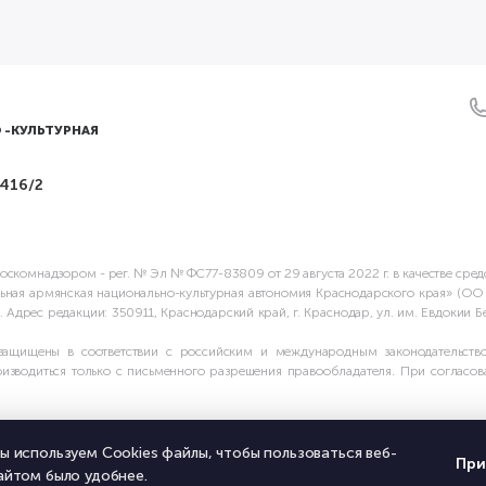
 -КУЛЬТУРНАЯ
 416/2
скомнадзором - рег. № Эл № ФС77-83809 от 29 августа 2022 г. в качестве сре
ьная армянская национально-культурная автономия Краснодарского края» (О
дрес редакции: 350911, Краснодарский край, г. Краснодар, ул. им. Евдокии Бер
защищены в соответствии с российским и международным законодательство
зводиться только с письменного разрешения правообладателя. При согласова
ы используем Cookies файлы, чтобы пользоваться веб-
При
айтом было удобнее.
ление с
пользовательским соглашением
и
политикой обработки персональны