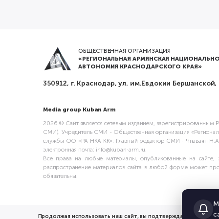
ОБЩЕСТВЕННАЯ ОРГАНИЗАЦИЯ
«РЕГИОНАЛЬНАЯ АРМЯНСКАЯ НАЦИОНАЛЬНО
АВТОНОМИЯ КРАСНОДАРСКОГО КРАЯ»
350912, г. Краснодар, ул. им.Евдокии Бершанской,
Media group Kuban Arm
2026 © Сайт является сетевым изданием, зарегистрированным Ро
СМИ). Учредитель СМИ - Общественная организация «Регионал
службы ОО «РА НКА КК». Главный редактор СМИ - Чнаваян Н.А. А
электронная почта: info@kuban-arm.ru.
Все права на любые материалы, опубликованные на сайте, 
распространение материалов сайта в любой форме может прои
обязательны.
М
с
Продолжая использовать наш сайт, вы подтверждаете ознаком