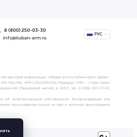
8 (800) 250-03-30
РУС
info@kuban-arm.ru
дства массовой информации -«Медиа группа Кубань Арм» (далее -
О «РА НКА КК», ИНН 2312288028). Редакция СМИ – Отдел пресс
шанской (Пашковский жилой), д. 416/2, тел. 8 (861) 299-67-41,
м об интеллектуальной собственности. Воспроизведение или
нном использовании ссылка на сайт и источник заимствования
нять
х данных