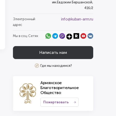
им.Евдокии Бершанской,
416/2
info@kuban-arm.ru
Электронный
адрес
Мы в соц. Сетях
Написать нам
Где мы находимся?
Армянское
Благотворительное
Общество
Пожертвовать