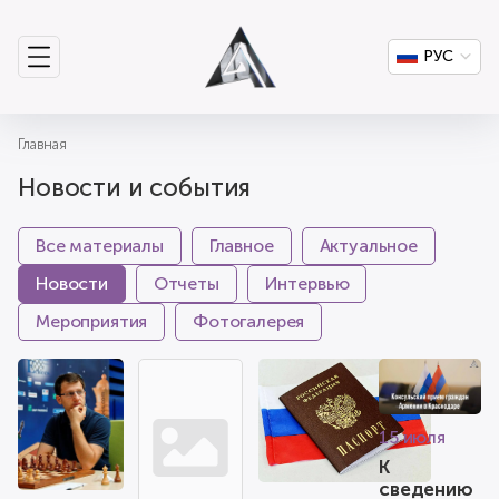
РУС
Главная
Новости и события
Все материалы
Главное
Актуальное
Новости
Отчеты
Интервью
Мероприятия
Фотогалерея
15 июля
К
сведению