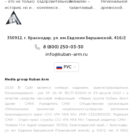
- это не только
оздоровительном
Зейналян –
Региональной
Фильм бонус
Краснодар
Миносяна с
история, но и
комплексе
талантливый
армянской
Днём Росси
искусство,
«Знаменский»
музыкант,
национально-
которое
города Краснодар
популярность
культурной
способно
состоялись
которого
автономии
передать
соревнования по
растет с
Краснодарского
350912, г. Краснодар, ул. им.Евдокии Бершанской, 416/2
глубокие
пр...
каждым днём.
края Артём
эмоции и ...
Тексты его
Минос...
8 (800) 250-03-30
песен...
info@kuban-arm.ru
РУС
Media group Kuban Arm
2026 © Сайт является сетевым изданием, зарегистрированным
Роскомнадзором - рег. № Эл № ФС77-83809 от 29 августа 2022 г. в
качестве средства массовой информации -«Медиа группа Кубань Арм»
(далее - СМИ). Учредитель СМИ - Общественная организация
«Региональная армянская национально-культурная автономия
Краснодарского края» (ОО «РА НКА КК», ИНН 2312288028). Редакция
СМИ – Отдел пресс службы ОО «РА НКА КК». Главный редактор СМИ -
Чнаваян Н.А. Адрес редакции: 350911, Краснодарский край, г. Краснодар,
ул. им. Евдокии Бершанской (Пашковский жилой), д. 416/2, тел. 8 (861)