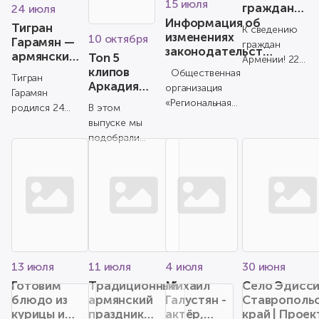
15 июля
граждан
24 июля
Армении!
Информация об
Тигран
К сведению
изменениях
10 октября
Гарамян —
граждан
законодательства
армянский
Ton 5
Армении! 22
о гражданстве
шахматист
клипов
Общественная
июля 2023 с
Тигран
Российской
Аркадия
организация
11:00 до
Федерации
Гарамян
Думикяна
«Региональная
18:00 часов в
В этом
родился 24
армянская
г. Красн...
выпуске мы
июля 1984
национально-
подобрали
года в
культурная автономия
топ 5 клипов
Ереване, но
Краснодарского к...
популярного
позже
исполнителя
переехал во
Аркадия
Францию, где
Думикяна.
стал
00:00 -
представл...
Интро 01:...
13 июля
11 июля
4 июля
30 июня
Готовим
Традиционный
Михаил
Село Эдисси
блюдо из
армянский
Галустян -
Ставрополь
курицы и
праздник
актёр,
край | Проек