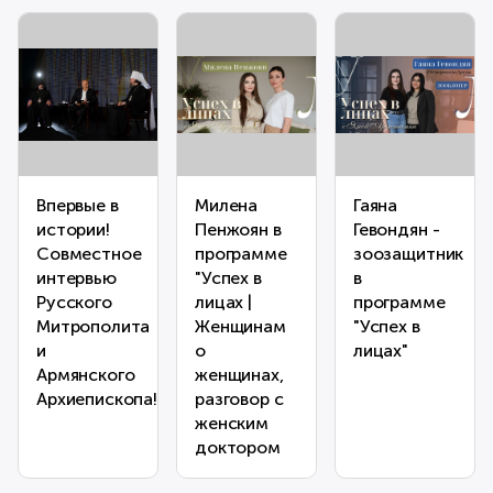
Впервые в
Милена
Гаяна
истории!
Пенжоян в
Гевондян -
Совместное
программе
зоозащитник
интервью
"Успех в
в
Русского
лицах |
программе
Митрополита
Женщинам
"Успех в
и
о
лицах"
Армянского
женщинах,
Архиепископа!
разговор с
женским
доктором