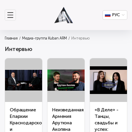
РУС
Главная
Медиа-группа Kuban ARM
Интервью
Интервью
Обращение
Неизведанная
«В Деле» -
Епархии
Армения
Танцы,
Краснодарской
Арутюна
свадьбы и
и
Акопяна
успех: