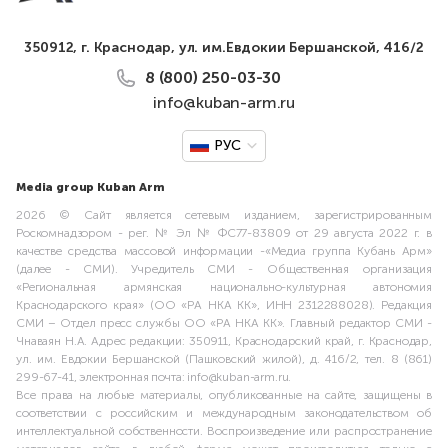
350912, г. Краснодар, ул. им.Евдокии Бершанской, 416/2
8 (800) 250-03-30
info@kuban-arm.ru
РУС
Media group Kuban Arm
2026 © Сайт является сетевым изданием, зарегистрированным
Роскомнадзором - рег. № Эл № ФС77-83809 от 29 августа 2022 г. в
качестве средства массовой информации -«Медиа группа Кубань Арм»
(далее - СМИ). Учредитель СМИ - Общественная организация
«Региональная армянская национально-культурная автономия
Краснодарского края» (ОО «РА НКА КК», ИНН 2312288028). Редакция
СМИ – Отдел пресс службы ОО «РА НКА КК». Главный редактор СМИ -
Чнаваян Н.А. Адрес редакции: 350911, Краснодарский край, г. Краснодар,
ул. им. Евдокии Бершанской (Пашковский жилой), д. 416/2, тел. 8 (861)
299-67-41, электронная почта: info@kuban-arm.ru.
Все права на любые материалы, опубликованные на сайте, защищены в
соответствии с российским и международным законодательством об
интеллектуальной собственности. Воспроизведение или распространение