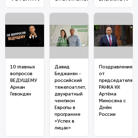
10 главных
Давид
Поздравление
вопросов
Беджанян -
от
ВЕДУЩЕМУ
российский
председателя
Арман
тяжелоатлет,
РАНКА КК
Гевондян
двукратный
Артёма
чемпион
Миносяна с
Европы в
Днём
программе
России
«Успех в
лицах»