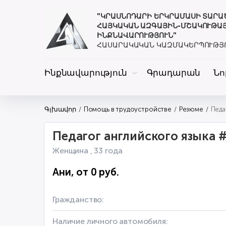
"ԿՐԱՍՆՈԴԱՐԻ ԵՐԿՐԱՄԱՍԻ ՏԱՐ
ՀԱՅԿԱԿԱՆ ԱԶԳԱՅԻՆ-ՄՇԱԿՈՒԹԱ
ԻՆՔՆԱՎԱՐՈՒԹՅՈՒՆ"
ՀԱՍԱՐԱԿԱԿԱՆ ԿԱԶՄԱԿԵՐՊՈՒԹՅ
Ինքնավարություն
Գրադարան
Նո
Գլխավոր
Помощь в трудоустройстве
Резюме
Педагог английского языка 
Женщина , 33 года
Ани, от 0 руб.
Гражданство:
Наличие личного автомобиля: