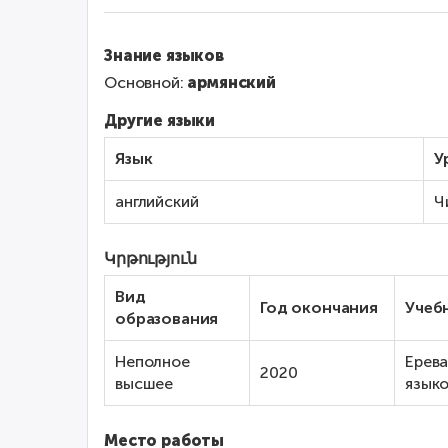
Знание языков
Основной:
армянский
Другие языки
Язык
У
английский
Ч
Կրթություն
Вид
Год окончания
Учеб
образования
Неполное
Ерева
2020
высшее
языко
Место работы