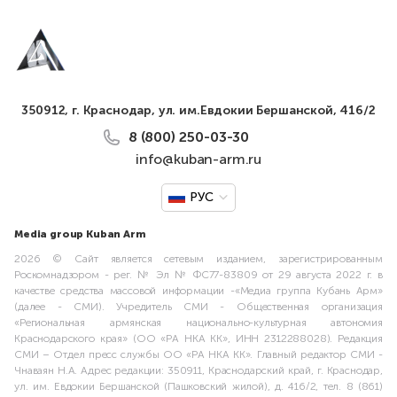
350912, г. Краснодар, ул. им.Евдокии Бершанской, 416/2
8 (800) 250-03-30
info@kuban-arm.ru
РУС
Media group Kuban Arm
2026 © Сайт является сетевым изданием, зарегистрированным
Роскомнадзором - рег. № Эл № ФС77-83809 от 29 августа 2022 г. в
качестве средства массовой информации -«Медиа группа Кубань Арм»
(далее - СМИ). Учредитель СМИ - Общественная организация
«Региональная армянская национально-культурная автономия
Краснодарского края» (ОО «РА НКА КК», ИНН 2312288028). Редакция
СМИ – Отдел пресс службы ОО «РА НКА КК». Главный редактор СМИ -
Чнаваян Н.А. Адрес редакции: 350911, Краснодарский край, г. Краснодар,
ул. им. Евдокии Бершанской (Пашковский жилой), д. 416/2, тел. 8 (861)