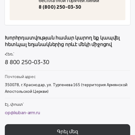
бесплатной горячей линии
8 (800) 250-03-30
Խորհրդատվության համար կարող եք կապվել
հետևյալ եղանակներից որևէ մեկի միջոցով
Հեռ․՝
8 800 250-03-30
Почтовый адрес
350078, г. Краснодар, ул. Тургенева 165 (территория Армянской
Апостольской Церкви)
Էլ․ փոստ՝
op@kuban-arm.ru
Գրել մեզ