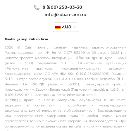
8 (800) 250-03-30
info@kuban-arm.ru
ՀԱՅ
Media group Kuban Arm
2026 © Сайт является сетевым изданием, зарегистрированным
Роскомнадзором - рег. № Эл № ФС77-83809 от 29 августа 2022 г. в
качестве средства массовой информации -«Մեդիա-գրուպ Кубань Арм»
(далее - ԶԼՄ). Учредитель ԶԼՄ - Общественная организация
«Региональная армянская национально-культурная автономия
Краснодарского края» (ОО «РА НКА КК», ՀՎՀՀ 2312288028). Редакция
ԶԼՄ – Отдел пресс службы ОО «РА НКА КК». Главный редактор ԶԼՄ -
Чнаваян Н.А. Հասցե редакции: 350911, Краснодарский край, г.
Краснодар, ул. им. Евдокии Бершанской (Пашковский жилой), д. 416/2, тел.
8 (861) 299-67-41, электронная почта: info@kuban-arm.ru.
Ամբողջը права на любые материалы, опубликованные на сайте,
защищены в соответствии с российским и международным
законодательством об интеллектуальной собственности. Воспроизведение
или распространение материалов сайта в любой форме может
производиться только с письменного разрешения правообладателя. При
согласованном использовании ссылка на сайт и источник заимствования