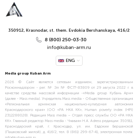
350912, Krasnodar, st. them. Evdokia Bershanskaya, 416/2
8 (800) 250-03-30
info@kuban-arm.ru
ENG
Media group Kuban Arm
2026 © Сайт является сетевым изданием, зарегистрированным
Роскомнадзором - рег. № Эл № ФС77-83809 от 29 августа 2022 г. в
качестве средства массовой информации -«Media group Кубань Арм»
(далее - Mass media). Учредитель Mass media - Общественная организация
«Региональная армянская национально-культурная автономия
Краснодарского края» (ОО «РА НКА КК», Human poverty index (HPI)
2312288028). Редакция Mass media – Отдел пресс службы ОО «РА НКА
КК». Главный редактор Mass media - Чнаваян Н.А. Adress редакции: 350911,
Краснодарский край, г. Краснодар, ул. им. Евдокии Бершанской
(Пашковский жилой), д. 416/2, тел. 8 (861) 299-67-41, электронная почта:
info@kuban-arm.ru.