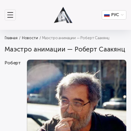
РУС
Главная
Новости
Маэстро анимации — Роберт Саакянц
Маэстро анимации — Роберт Саакянц
Роберт