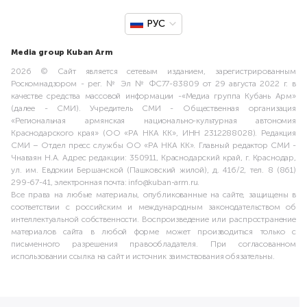
РУС
Media group Kuban Arm
2026 © Сайт является сетевым изданием, зарегистрированным
Роскомнадзором - рег. № Эл № ФС77-83809 от 29 августа 2022 г. в
качестве средства массовой информации -«Медиа группа Кубань Арм»
(далее - СМИ). Учредитель СМИ - Общественная организация
«Региональная армянская национально-культурная автономия
Краснодарского края» (ОО «РА НКА КК», ИНН 2312288028). Редакция
СМИ – Отдел пресс службы ОО «РА НКА КК». Главный редактор СМИ -
Чнаваян Н.А. Адрес редакции: 350911, Краснодарский край, г. Краснодар,
ул. им. Евдокии Бершанской (Пашковский жилой), д. 416/2, тел. 8 (861)
299-67-41, электронная почта: info@kuban-arm.ru.
Все права на любые материалы, опубликованные на сайте, защищены в
соответствии с российским и международным законодательством об
интеллектуальной собственности. Воспроизведение или распространение
материалов сайта в любой форме может производиться только с
письменного разрешения правообладателя. При согласованном
использовании ссылка на сайт и источник заимствования обязательны.