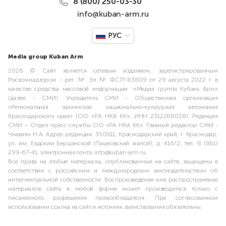
8 (800) 250-03-30
info@kuban-arm.ru
РУС
Media group Kuban Arm
2026 © Сайт является сетевым изданием, зарегистрированным
Роскомнадзором - рег. № Эл № ФС77-83809 от 29 августа 2022 г. в
качестве средства массовой информации -«Медиа группа Кубань Арм»
(далее - СМИ). Учредитель СМИ - Общественная организация
«Региональная армянская национально-культурная автономия
Краснодарского края» (ОО «РА НКА КК», ИНН 2312288028). Редакция
СМИ – Отдел пресс службы ОО «РА НКА КК». Главный редактор СМИ -
Чнаваян Н.А. Адрес редакции: 350911, Краснодарский край, г. Краснодар,
ул. им. Евдокии Бершанской (Пашковский жилой), д. 416/2, тел. 8 (861)
299-67-41, электронная почта: info@kuban-arm.ru.
Все права на любые материалы, опубликованные на сайте, защищены в
соответствии с российским и международным законодательством об
интеллектуальной собственности. Воспроизведение или распространение
материалов сайта в любой форме может производиться только с
письменного разрешения правообладателя. При согласованном
использовании ссылка на сайт и источник заимствования обязательны.