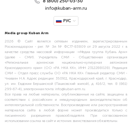
8 (800) 250-03-30
info@kuban-arm.ru
РУС
Media group Kuban Arm
2026 © Сайт является сетевым изданием, зарегистрированным
Роскомнадзором - рег. № Эл № ФС77-83809 от 29 августа 2022 г. в
качестве средства массовой информации -«Медиа группа Кубань Арм»
(далее - СМИ). Учредитель СМИ - Общественная организация
«Региональная армянская национально-культурная автономия
Краснодарского края» (ОО «РА НКА КК», ИНН 2312288028). Редакция
СМИ – Отдел пресс службы ОО «РА НКА КК». Главный редактор СМИ -
Чнаваян Н.А. Адрес редакции: 350911, Краснодарский край, г. Краснодар,
ул. им. Евдокии Бершанской (Пашковский жилой), д. 416/2, тел. 8 (861)
299-67-41, электронная почта: info@kuban-arm.ru.
Все права на любые материалы, опубликованные на сайте, защищены в
соответствии с российским и международным законодательством об
интеллектуальной собственности. Воспроизведение или распространение
материалов сайта в любой форме может производиться только с
письменного разрешения правообладателя. При согласованном
использовании ссылка на сайт и источник заимствования обязательны.