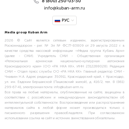
8 (800) 250-03-30
info@kuban-arm.ru
РУС
Media group Kuban Arm
2026 © Сайт является сетевым изданием, зарегистрированным
Роскомнадзором - рег. № Эл № ФС77-83809 от 29 августа 2022 г. в
качестве средства массовой информации -«Медиа группа Кубань Арм»
(далее - СМИ). Учредитель СМИ - Общественная организация
«Региональная армянская национально-культурная автономия
Краснодарского края» (ОО «РА НКА КК», ИНН 2312288028). Редакция
СМИ – Отдел пресс службы ОО «РА НКА КК». Главный редактор СМИ -
Чнаваян Н.А. Адрес редакции: 350911, Краснодарский край, г. Краснодар,
ул. им. Евдокии Бершанской (Пашковский жилой), д. 416/2, тел. 8 (861)
299-67-41, электронная почта: info@kuban-arm.ru.
Все права на любые материалы, опубликованные на сайте, защищены в
соответствии с российским и международным законодательством об
интеллектуальной собственности. Воспроизведение или распространение
материалов сайта в любой форме может производиться только с
письменного разрешения правообладателя. При согласованном
использовании ссылка на сайт и источник заимствования обязательны.