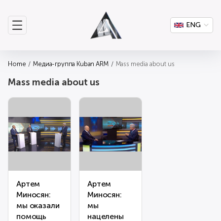
ENG
Home
Медиа-группа Kuban ARM
Mass media about us
Mass media about us
Артем
Артем
Миносян:
Миносян:
мы оказали
мы
помощь
нацелены