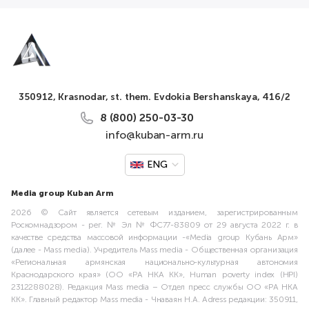
350912, Krasnodar, st. them. Evdokia Bershanskaya, 416/2
8 (800) 250-03-30
info@kuban-arm.ru
ENG
Media group Kuban Arm
2026 © Сайт является сетевым изданием, зарегистрированным
Роскомнадзором - рег. № Эл № ФС77-83809 от 29 августа 2022 г. в
качестве средства массовой информации -«Media group Кубань Арм»
(далее - Mass media). Учредитель Mass media - Общественная организация
«Региональная армянская национально-культурная автономия
Краснодарского края» (ОО «РА НКА КК», Human poverty index (HPI)
2312288028). Редакция Mass media – Отдел пресс службы ОО «РА НКА
КК». Главный редактор Mass media - Чнаваян Н.А. Adress редакции: 350911,